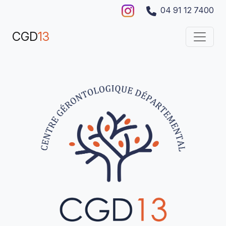
04 91 12 7400
CGD
13